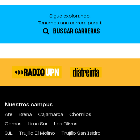
Sigue explorando.
Tenemos una carrera para ti
BUSCAR CARRERAS
Nuestros campus
Ate
Breña
Cajamarca
Chorrillos
Comas
Lima Sur
Los Olivos
SJL
Trujillo El Molino
Trujillo San Isidro