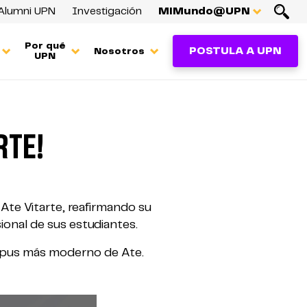
Alumni UPN
Investigación
MiMundo@UPN
Por qué
POSTULA A UPN
Nosotros
UPN
RTE!
Ate Vitarte, reafirmando su
ional de sus estudiantes.
ampus más moderno de Ate.