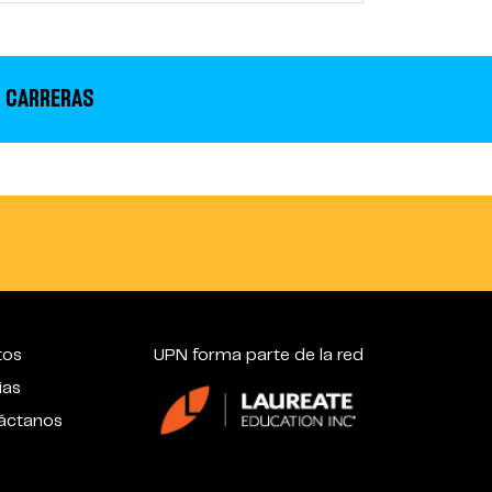
 CARRERAS
tos
UPN forma parte de la red
ias
áctanos