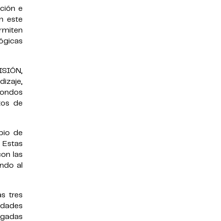
ción e
n este
rmiten
lógicas
ISIÓN,
izaje,
 fondos
tos de
bio de
 Estas
con las
endo al
as tres
cidades
rgadas