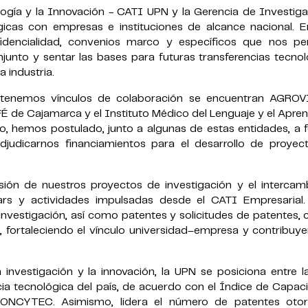
gía y la Innovación - CATI UPN y la Gerencia de Investiga
gicas con empresas e instituciones de alcance nacional. E
dencialidad, convenios marco y específicos que nos pe
njunto y sentar las bases para futuras transferencias tecno
 industria.
ntenemos vínculos de colaboración se encuentran AGROV
e Cajamarca y el Instituto Médico del Lenguaje y el Aprend
to, hemos postulado, junto a algunas de estas entidades, a
udicarnos financiamientos para el desarrollo de proyec
ión de nuestros proyectos de investigación y el intercam
rs y actividades impulsadas desde el CATI Empresarial.
e investigación, así como patentes y solicitudes de patentes, 
, fortaleciendo el vínculo universidad–empresa y contribuy
investigación y la innovación, la UPN se posiciona entre l
ncia tecnológica del país, de acuerdo con el Índice de Capa
 CONCYTEC. Asimismo, lidera el número de patentes oto