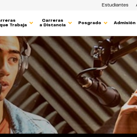
Estudiantes
rreras
Carreras
Posgrado
Admisión
que Trabaja
a Distancia