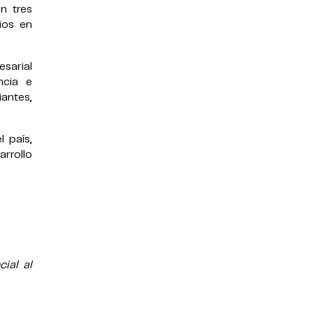
n tres
ios en
sarial
ncia e
iantes,
l país,
rrollo
ial al