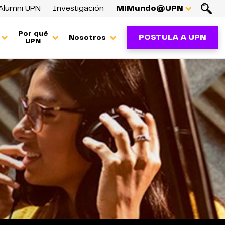
Alumni UPN
Investigación
MiMundo@UPN
Por qué
POSTULA A UPN
Nosotros
UPN