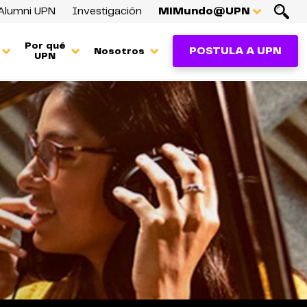
Alumni UPN
Investigación
MiMundo@UPN
Por qué
POSTULA A UPN
Nosotros
UPN