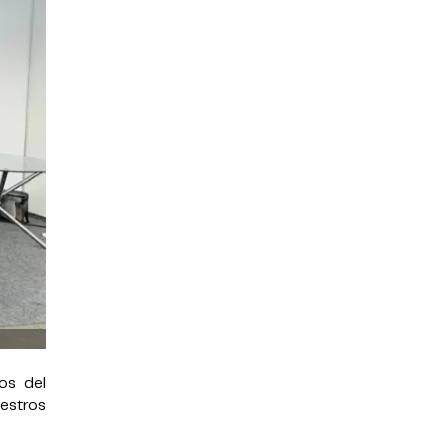
os del
uestros