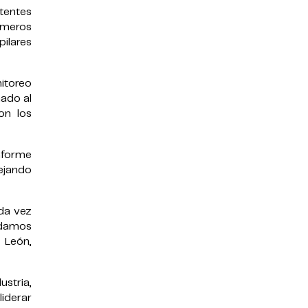
tentes
imeros
pilares
itoreo
nado al
on los
nforme
lejando
ada vez
ndamos
 León,
stria,
iderar