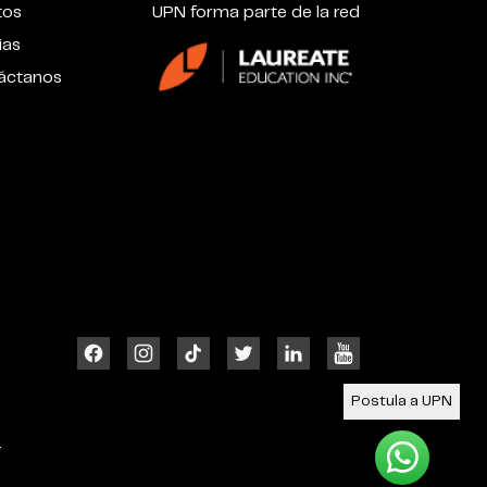
tos
UPN forma parte de la red
ias
áctanos
Postula a UPN
4