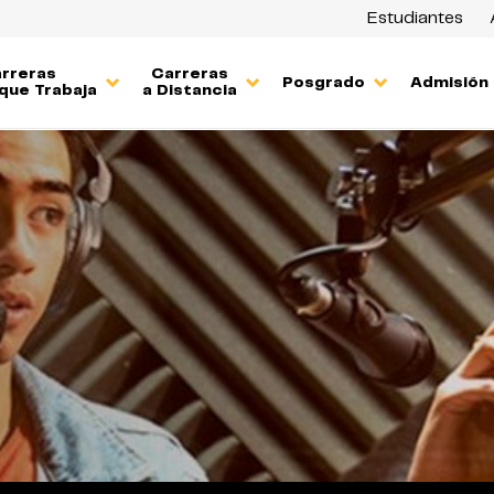
Estudiantes
rreras
Carreras
Posgrado
Admisión
que Trabaja
a Distancia