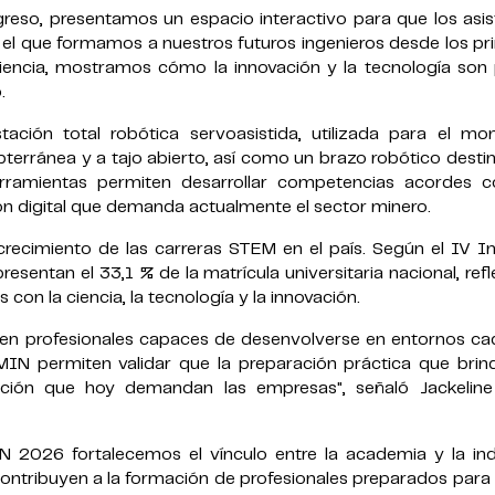
greso, presentamos un espacio interactivo para que los asis
 el que formamos a nuestros futuros ingenieros desde los pr
riencia, mostramos cómo la innovación y la tecnología son 
.
ación total robótica servoasistida, utilizada para el mon
erránea y a tajo abierto, así como un brazo robótico desti
herramientas permiten desarrollar competencias acordes c
n digital que demanda actualmente el sector minero.
crecimiento de las carreras STEM en el país. Según el IV I
resentan el 33,1 % de la matrícula universitaria nacional, ref
 con la ciencia, la tecnología y la innovación.
ieren profesionales capaces de desenvolverse en entornos c
N permiten validar que la preparación práctica que bri
ción que hoy demandan las empresas", señaló Jackeline
2026 fortalecemos el vínculo entre la academia y la indu
ntribuyen a la formación de profesionales preparados para l