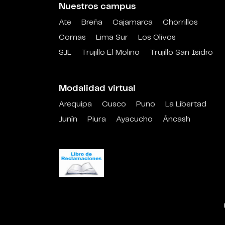
Nuestros campus
Ate
Breña
Cajamarca
Chorrillos
Comas
Lima Sur
Los Olivos
SJL
Trujillo El Molino
Trujillo San Isidro
Modalidad virtual
Arequipa
Cusco
Puno
La Libertad
Junín
Piura
Ayacucho
Áncash