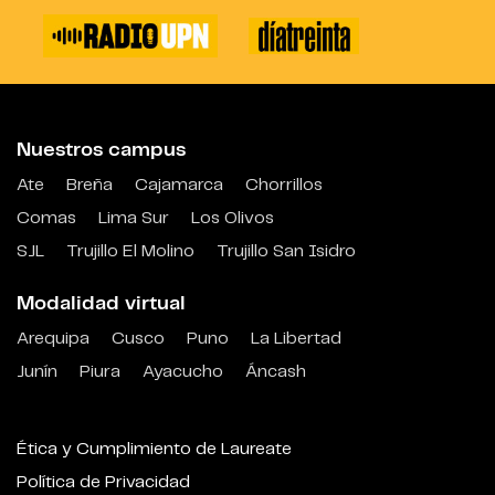
Nuestros campus
Ate
Breña
Cajamarca
Chorrillos
Comas
Lima Sur
Los Olivos
SJL
Trujillo El Molino
Trujillo San Isidro
Modalidad virtual
Arequipa
Cusco
Puno
La Libertad
Junín
Piura
Ayacucho
Áncash
Ética y Cumplimiento de Laureate
Política de Privacidad