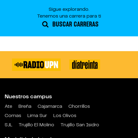
Sigue explorando.
Tenemos una carrera para ti
BUSCAR CARRERAS
Nuestros campus
Ate
Breña
Cajamarca
Chorrillos
Comas
Lima Sur
Los Olivos
SJL
Trujillo El Molino
Trujillo San Isidro