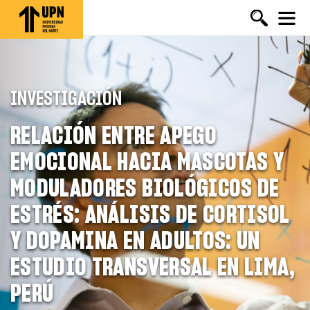
Pasar
al
contenido
principal
INVESTIGACIÓN
RELACIÓN ENTRE APEGO
EMOCIONAL HACIA MASCOTAS Y
MODULADORES BIOLÓGICOS DE
ESTRÉS: ANÁLISIS DE CORTISOL
Y DOPAMINA EN ADULTOS: UN
ESTUDIO TRANSVERSAL EN LIMA,
PERÚ