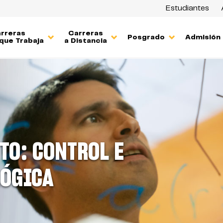
Estudiantes
rreras
Carreras
Posgrado
Admisión
que Trabaja
a Distancia
TO: CONTROL E
LÓGICA