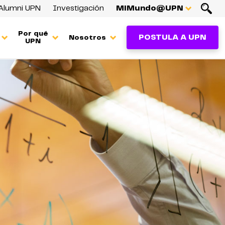
Alumni UPN
Investigación
MiMundo@UPN
Por qué
POSTULA A UPN
Nosotros
UPN