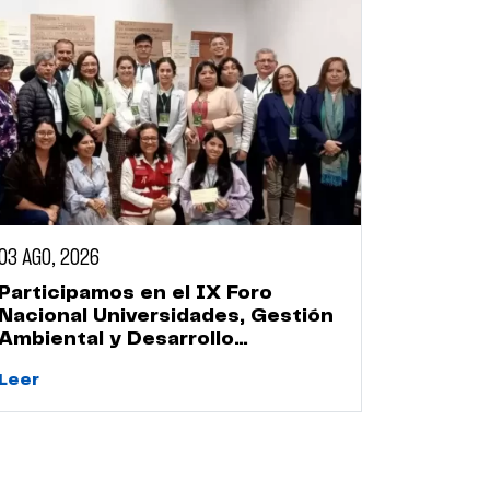
03 AGO, 2026
04 AGO, 
Participamos en el IX Foro
Estudia
Nacional Universidades, Gestión
conser
Ambiental y Desarrollo
cultura
Sostenible
Huaca 
Leer
Leer