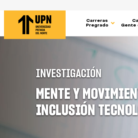
Pasar
al
contenido
Carreras
Ca
principal
Pregrado
Gente 
INVESTIGACIÓN
MENTE Y MOVIMIEN
INCLUSIÓN TECNO