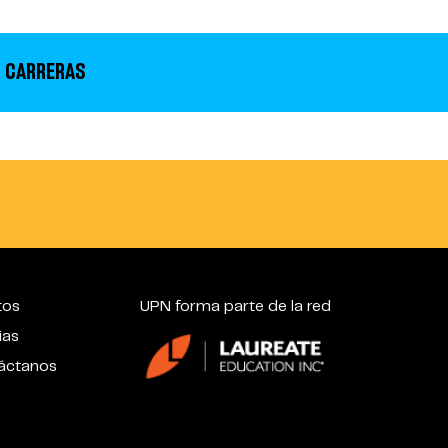
 CARRERAS
tos
UPN forma parte de la red
ias
áctanos