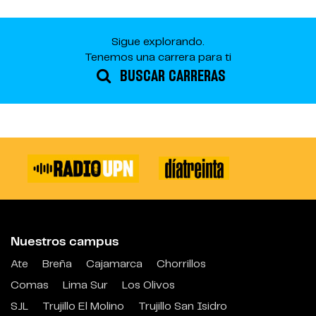
Sigue explorando.
Tenemos una carrera para ti
BUSCAR CARRERAS
Nuestros campus
Ate
Breña
Cajamarca
Chorrillos
Comas
Lima Sur
Los Olivos
SJL
Trujillo El Molino
Trujillo San Isidro