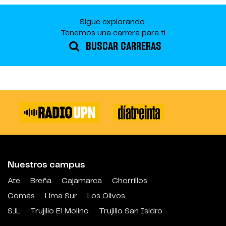
Sigue explorando.
Tenemos una carrera para ti
BUSCAR CARRERAS
Nuestros campus
Ate
Breña
Cajamarca
Chorrillos
Comas
Lima Sur
Los Olivos
SJL
Trujillo El Molino
Trujillo San Isidro