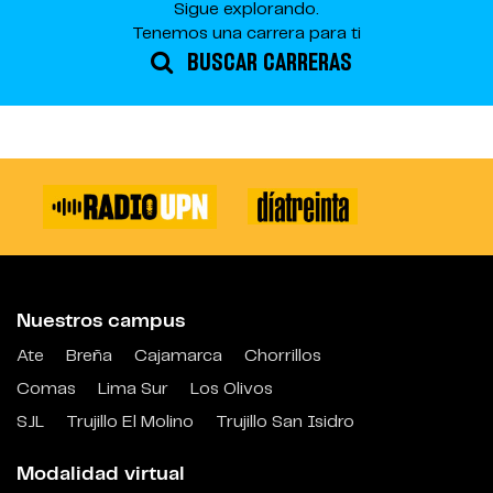
Sigue explorando.
Tenemos una carrera para ti
BUSCAR CARRERAS
Nuestros campus
Ate
Breña
Cajamarca
Chorrillos
Comas
Lima Sur
Los Olivos
SJL
Trujillo El Molino
Trujillo San Isidro
Modalidad virtual