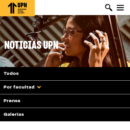
Pasar
al
contenido
principal
NOTICIAS UPN
Todos
Por facultad
Prensa
Galerías