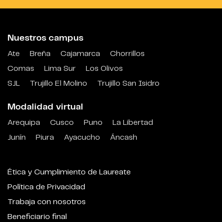
Nuestros campus
Ate
Breña
Cajamarca
Chorrillos
Comas
Lima Sur
Los Olivos
SJL
Trujillo El Molino
Trujillo San Isidro
Modalidad virtual
Arequipa
Cusco
Puno
La Libertad
Junín
Piura
Ayacucho
Áncash
Ética y Cumplimiento de Laureate
Política de Privacidad
Trabaja con nosotros
Beneficiario final