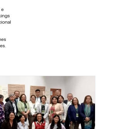
 e
kings
cional
nes
es.