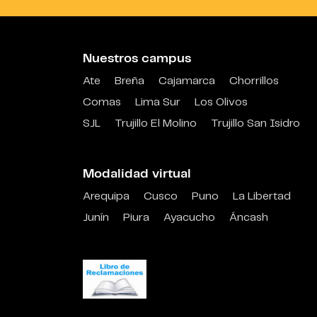
Nuestros campus
Ate
Breña
Cajamarca
Chorrillos
Comas
Lima Sur
Los Olivos
SJL
Trujillo El Molino
Trujillo San Isidro
Modalidad virtual
Arequipa
Cusco
Puno
La Libertad
Junín
Piura
Ayacucho
Áncash