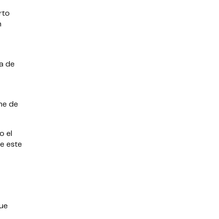
rto
n
a de
ne de
o el
e este
que