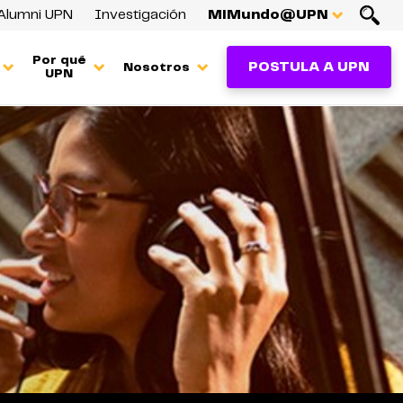
Alumni UPN
Investigación
MiMundo@UPN
Por qué
POSTULA A UPN
Nosotros
UPN