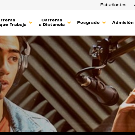
Estudiantes
rreras
Carreras
Posgrado
Admisión
que Trabaja
a Distancia