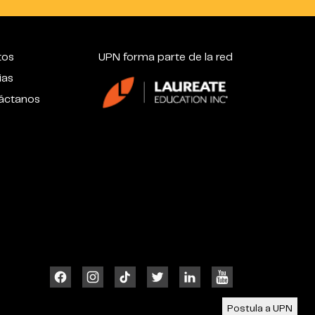
tos
UPN forma parte de la red
ias
áctanos
Postula a UPN