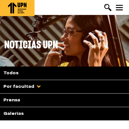
Pasar
al
contenido
principal
NOTICIAS UPN
Todos
Por facultad
Prensa
Galerías