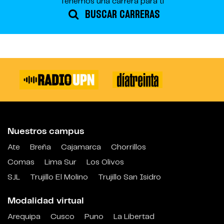
Tenemos una carrera para ti
BUSCAR CARRERAS
Nuestros campus
Ate
Breña
Cajamarca
Chorrillos
Comas
Lima Sur
Los Olivos
SJL
Trujillo El Molino
Trujillo San Isidro
Modalidad virtual
Arequipa
Cusco
Puno
La Libertad