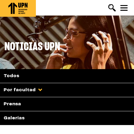
Pasar
al
contenido
principal
NOTICIAS UPN
Todos
Por facultad
Prensa
Galerías