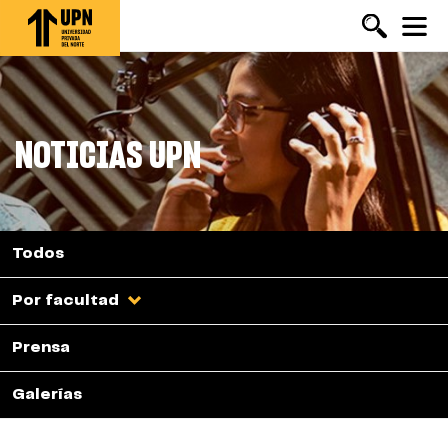
Pasar
al
contenido
principal
NOTICIAS UPN
Todos
Por facultad
Prensa
Galerías