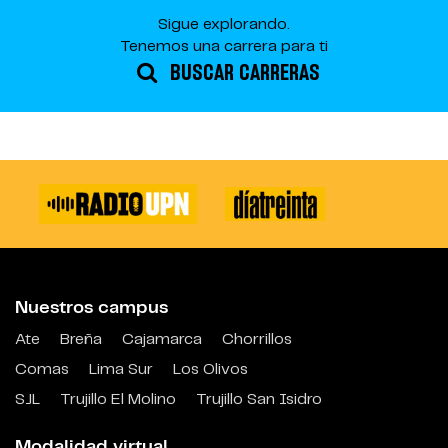
Sigue explorando.
Tenemos una carrera para ti
BUSCAR CARRERAS
Nuestros campus
Ate
Breña
Cajamarca
Chorrillos
Comas
Lima Sur
Los Olivos
SJL
Trujillo El Molino
Trujillo San Isidro
Modalidad virtual