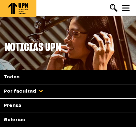
Pasar
al
contenido
principal
NOTICIAS UPN
Todos
Por facultad
Prensa
Galerías