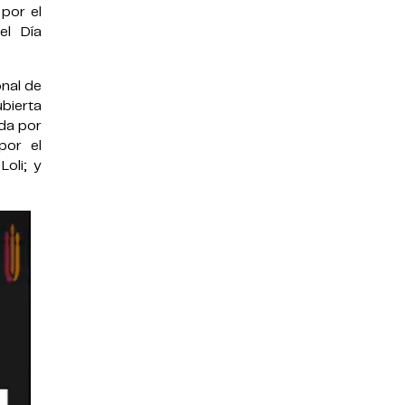
 por el
del
Día
onal de
bierta
ada por
por el
Loli; y