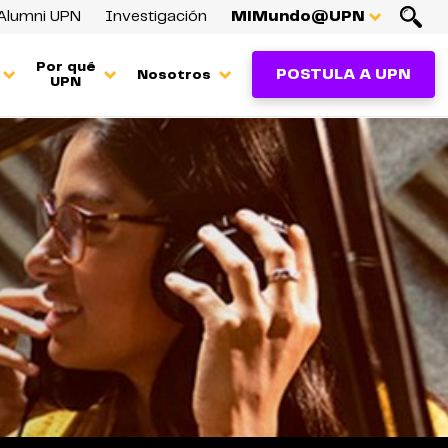
Alumni UPN
Investigación
MiMundo@UPN
Por qué
POSTULA A UPN
Nosotros
UPN