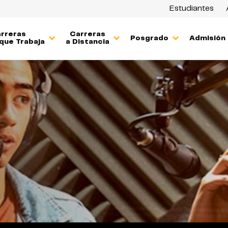
Estudiantes
rreras
Carreras
Posgrado
Admisión
que Trabaja
a Distancia