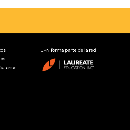
tos
UPN forma parte de la red
ias
áctanos