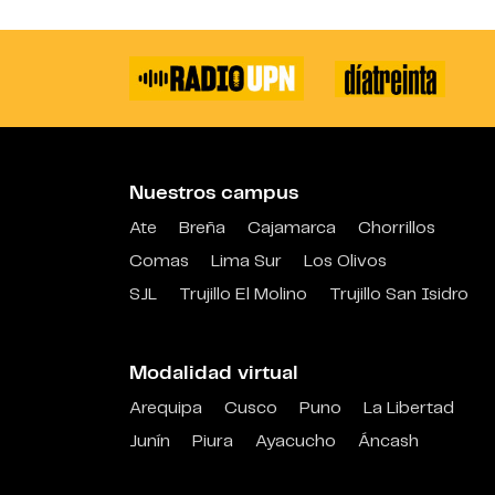
Nuestros campus
Ate
Breña
Cajamarca
Chorrillos
Comas
Lima Sur
Los Olivos
SJL
Trujillo El Molino
Trujillo San Isidro
Modalidad virtual
Arequipa
Cusco
Puno
La Libertad
Junín
Piura
Ayacucho
Áncash