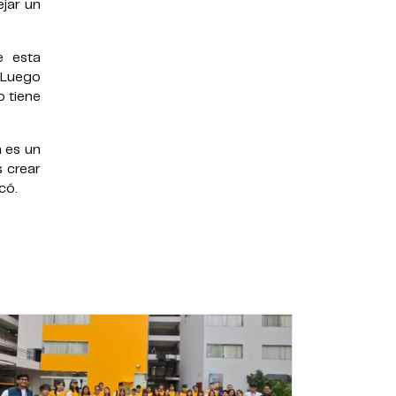
ejar un
e esta
. Luego
o tiene
n es un
 crear
có.