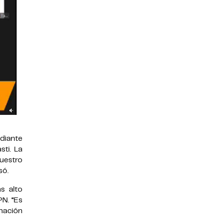
ediante
sti. La
Nuestro
só.
s alto
PN. “Es
rmación