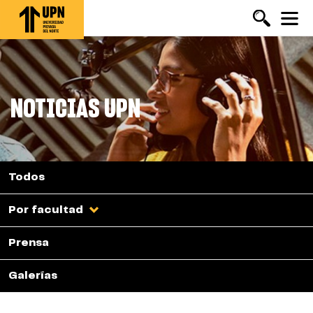
Pasar
al
contenido
principal
NOTICIAS UPN
Todos
Por facultad
Prensa
Galerías