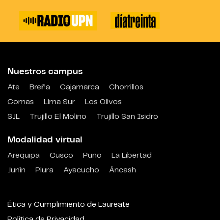
Nuestros campus
Ate
Breña
Cajamarca
Chorrillos
Comas
Lima Sur
Los Olivos
SJL
Trujillo El Molino
Trujillo San Isidro
Modalidad virtual
Arequipa
Cusco
Puno
La Libertad
Junín
Piura
Ayacucho
Áncash
Ética y Cumplimiento de Laureate
Política de Privacidad