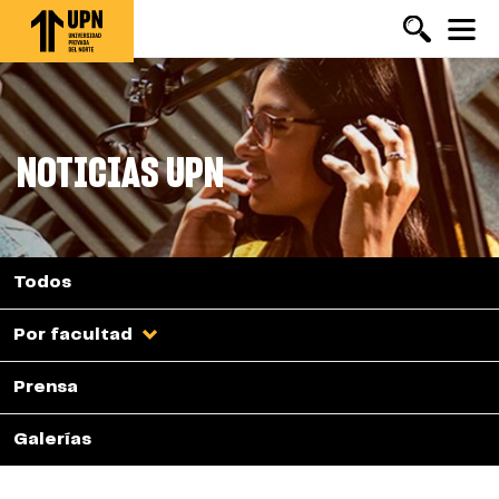
Pasar
al
contenido
principal
NOTICIAS UPN
Todos
Por facultad
Prensa
Galerías