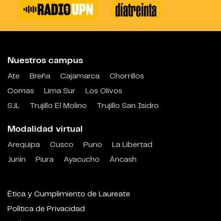
Nuestros campus
Ate
Breña
Cajamarca
Chorrillos
Comas
Lima Sur
Los Olivos
SJL
Trujillo El Molino
Trujillo San Isidro
Modalidad virtual
Arequipa
Cusco
Puno
La Libertad
Junín
Piura
Ayacucho
Áncash
Ética y Cumplimiento de Laureate
Política de Privacidad