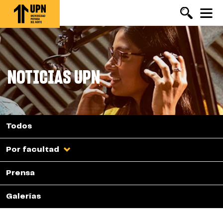
Pasar
al
contenido
principal
NOTICIAS UPN
Todos
Por facultad
Prensa
Galerías