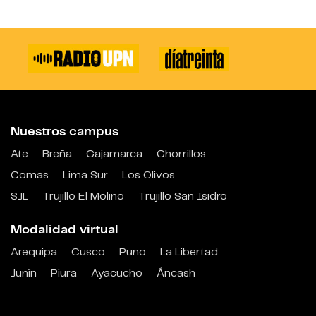
Nuestros campus
Ate
Breña
Cajamarca
Chorrillos
Comas
Lima Sur
Los Olivos
SJL
Trujillo El Molino
Trujillo San Isidro
Modalidad virtual
Arequipa
Cusco
Puno
La Libertad
Junín
Piura
Ayacucho
Áncash