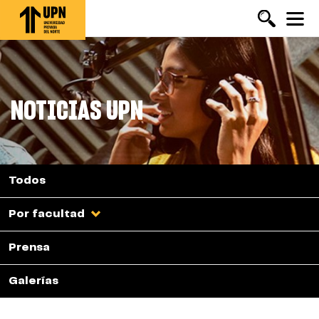
Pasar
al
contenido
principal
NOTICIAS UPN
Todos
Por facultad
Prensa
Galerías