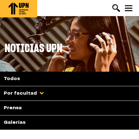
Pasar
al
contenido
principal
NOTICIAS UPN
Todos
Por facultad
Prensa
Galerías