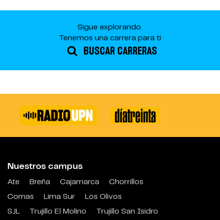
Sigue explorando.
Tenemos una carrera para ti
BUSCAR CARRERAS
Nuestros campus
Ate
Breña
Cajamarca
Chorrillos
Comas
Lima Sur
Los Olivos
SJL
Trujillo El Molino
Trujillo San Isidro