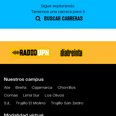
Sigue explorando.
Tenemos una carrera para ti
BUSCAR CARRERAS
Nuestros campus
Ate
Breña
Cajamarca
Chorrillos
Comas
Lima Sur
Los Olivos
SJL
Trujillo El Molino
Trujillo San Isidro
Modalidad virtual