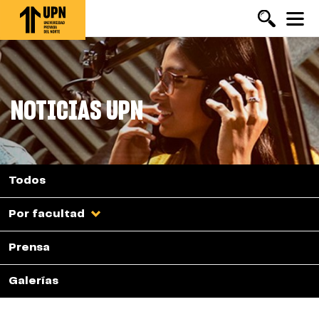
Pasar
al
contenido
principal
NOTICIAS UPN
Todos
Por facultad
Prensa
Galerías