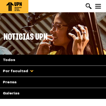
Pasar
al
contenido
principal
NOTICIAS UPN
Todos
Por facultad
Prensa
Galerías