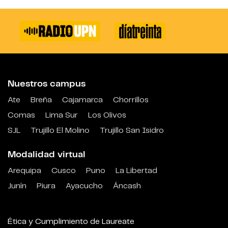
Nuestros campus
Ate
Breña
Cajamarca
Chorrillos
Comas
Lima Sur
Los Olivos
SJL
Trujillo El Molino
Trujillo San Isidro
Modalidad virtual
Arequipa
Cusco
Puno
La Libertad
Junín
Piura
Ayacucho
Áncash
Ética y Cumplimiento de Laureate