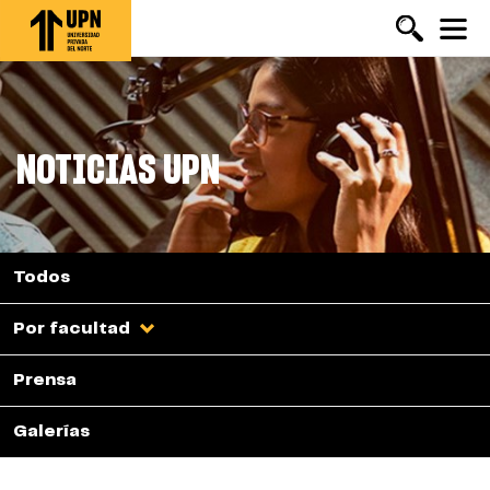
Pasar
al
contenido
principal
NOTICIAS UPN
Todos
Por facultad
Prensa
Galerías