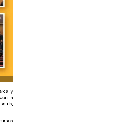
arca y
con la
stria,
cursos