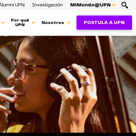
Alumni UPN
Investigación
MiMundo@UPN
Por qué
POSTULA A UPN
Nosotros
UPN