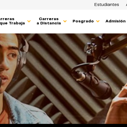
Estudiantes
rreras
Carreras
Posgrado
Admisión
que Trabaja
a Distancia