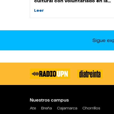
cultural con voluntariado en la
Huaca Naranjal
Leer
Sigue ex
Nuestros campus
Ate
Breña
Cajamarca
Chorrillos