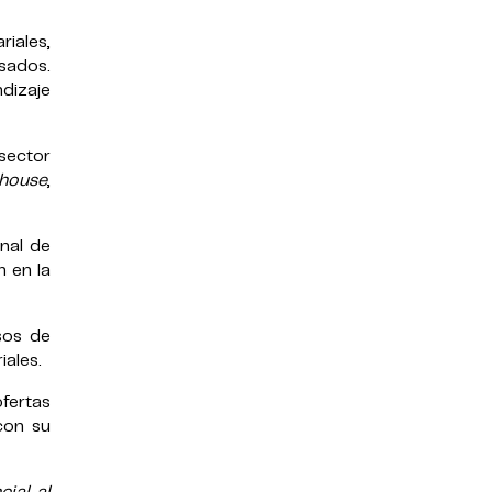
iales,
sados.
dizaje
sector
 house
,
onal de
n en la
sos de
ales.
fertas
con su