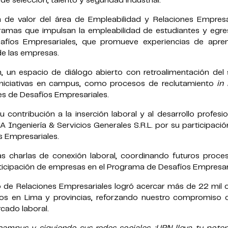
 selección, talento y seguridad industrial.
 de valor del área de Empleabilidad y Relaciones Empresar
gramas que impulsan la empleabilidad de estudiantes y egre
fíos Empresariales, que promueve experiencias de apren
 de las empresas.
n, un espacio de diálogo abierto con retroalimentación del 
iniciativas en campus, como procesos de reclutamiento
in
es de Desafíos Empresariales.
u contribución a la inserción laboral y al desarrollo profesi
Ingeniería & Servicios Generales S.R.L. por su participació
s Empresariales.
s charlas de conexión laboral, coordinando futuros proce
ticipación de empresas en el Programa de Desafíos Empresari
de Relaciones Empresariales logró acercar más de 22 mil o
dos en Lima y provincias, reforzando nuestro compromiso 
rcado laboral.