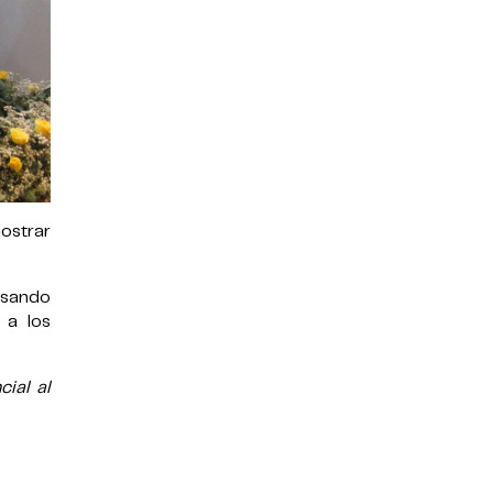
mostrar
lsando
 a los
ial al