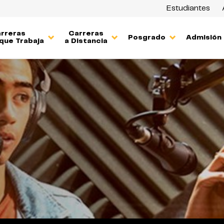
Estudiantes
rreras
Carreras
Posgrado
Admisión
que Trabaja
a Distancia