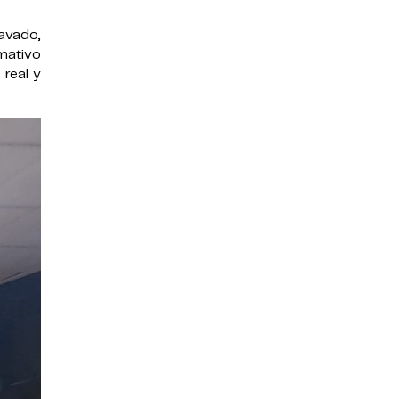
avado,
rmativo
real y