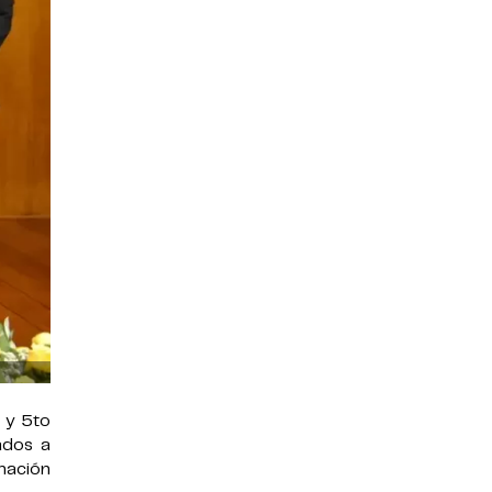
o y 5to
ados a
mación