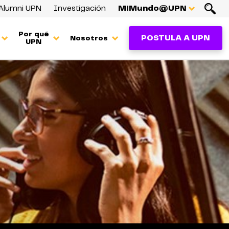
Alumni UPN
Investigación
MiMundo@UPN
Por qué
POSTULA A UPN
Nosotros
UPN