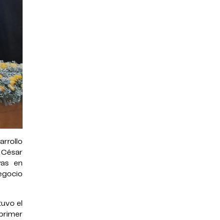
arrollo
 César
vas en
egocio
tuvo el
 primer