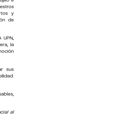
jillo e
estros
rtos y
ión de
A UPN,
ra, la
moción
ar sus
lidad.
ables,
ial al