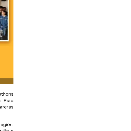
kathons
s. Esta
arreras
egión: