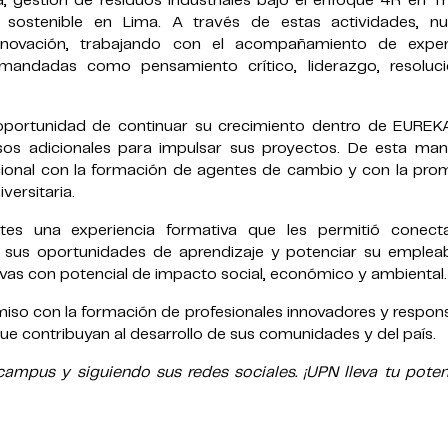
 gestión de residuos industriales bajo el enfoque 4R en Tru
ollo sostenible en Lima. A través de estas actividades, nu
innovación, trabajando con el acompañamiento de expe
mandadas como pensamiento crítico, liderazgo, resoluc
oportunidad de continuar su crecimiento dentro de EUREK
os adicionales para impulsar sus proyectos. De esta mane
cional con la formación de agentes de cambio y con la pro
versitaria.
ntes una experiencia formativa que les permitió conect
 sus oportunidades de aprendizaje y potenciar su empleabi
ivas con potencial de impacto social, económico y ambiental.
so con la formación de profesionales innovadores y respons
e contribuyan al desarrollo de sus comunidades y del país.
mpus y siguiendo sus redes sociales. ¡UPN lleva tu potenc