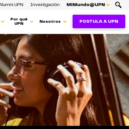
Alumni UPN
Investigación
MiMundo@UPN
Por qué
POSTULA A UPN
Nosotros
UPN