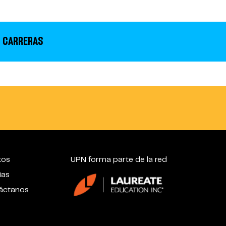
 CARRERAS
tos
UPN forma parte de la red
ias
áctanos