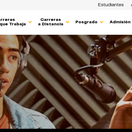
Estudiantes
rreras
Carreras
Posgrado
Admisión
que Trabaja
a Distancia