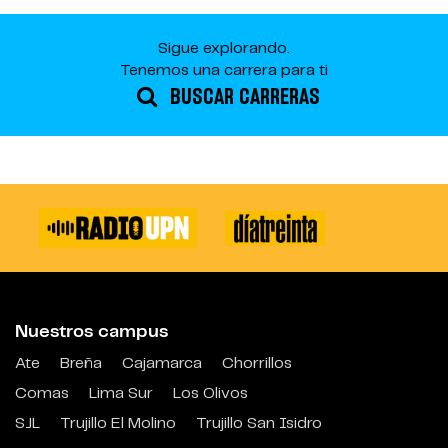
Sigue explorando.
Tenemos una carrera para ti
BUSCAR CARRERAS
Nuestros campus
Ate
Breña
Cajamarca
Chorrillos
Comas
Lima Sur
Los Olivos
SJL
Trujillo El Molino
Trujillo San Isidro