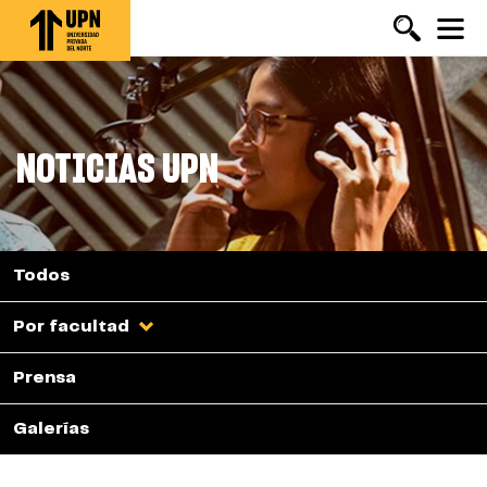
Pasar
al
contenido
principal
NOTICIAS UPN
Todos
Por facultad
Prensa
Galerías