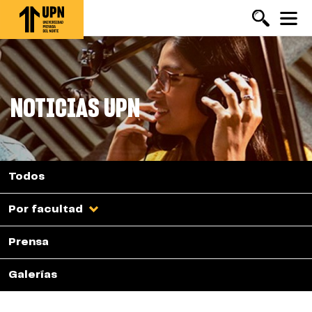
Pasar
al
contenido
principal
NOTICIAS UPN
Todos
Por facultad
Prensa
Galerías