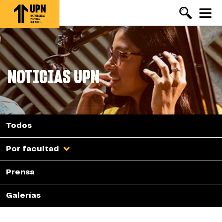
Pasar
al
contenido
principal
NOTICIAS UPN
Todos
Por facultad
Prensa
Galerías