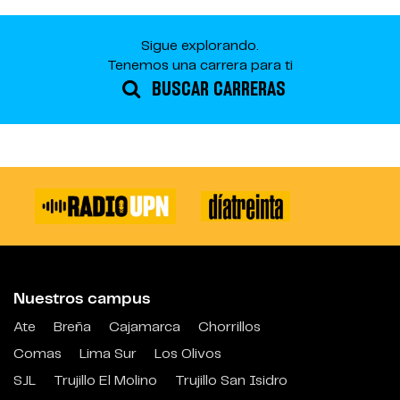
Sigue explorando.
Tenemos una carrera para ti
BUSCAR CARRERAS
Nuestros campus
Ate
Breña
Cajamarca
Chorrillos
Comas
Lima Sur
Los Olivos
SJL
Trujillo El Molino
Trujillo San Isidro