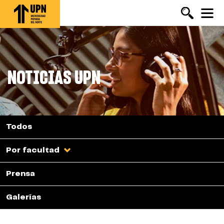
Pasar
al
contenido
principal
NOTICIAS UPN
Todos
Por facultad
Prensa
Galerías