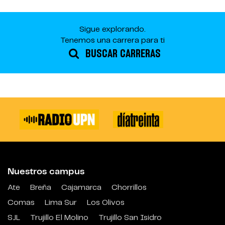
Sigue explorando.
Tenemos una carrera para ti
BUSCAR CARRERAS
Nuestros campus
Ate
Breña
Cajamarca
Chorrillos
Comas
Lima Sur
Los Olivos
SJL
Trujillo El Molino
Trujillo San Isidro