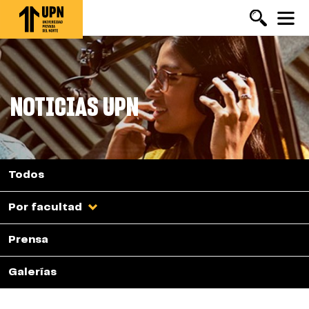
Pasar
al
contenido
principal
NOTICIAS UPN
Todos
Por facultad
Prensa
Galerías