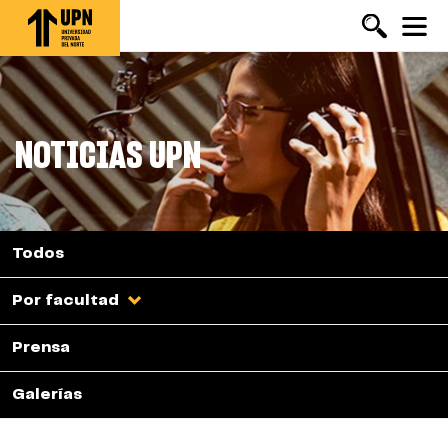
Pasar
al
contenido
principal
NOTICIAS UPN
Todos
Por facultad
Prensa
Galerías