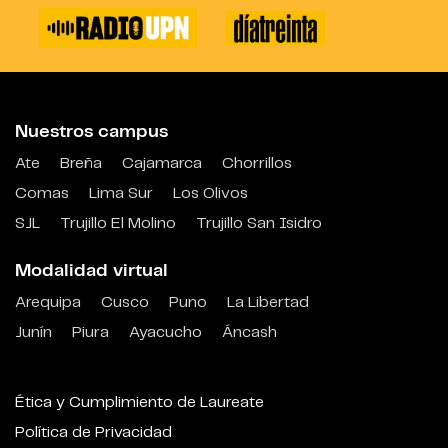
Nuestros campus
Ate
Breña
Cajamarca
Chorrillos
Comas
Lima Sur
Los Olivos
SJL
Trujillo El Molino
Trujillo San Isidro
Modalidad virtual
Arequipa
Cusco
Puno
La Libertad
Junín
Piura
Ayacucho
Áncash
Ética y Cumplimiento de Laureate
Política de Privacidad