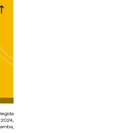
legida
 2024,
bamba,