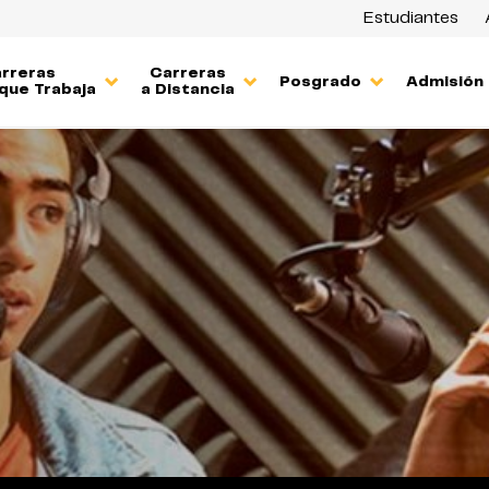
Estudiantes
rreras
Carreras
Posgrado
Admisión
que Trabaja
a Distancia