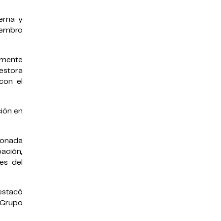
erna y
miembro
lmente
estora
con el
ción en
ionada
ación,
es del
estacó
l Grupo