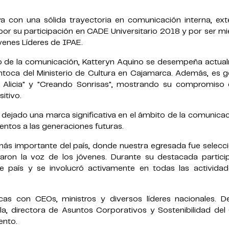
con una sólida trayectoria en comunicación interna, ext
 por su participación en CADE Universitario 2018 y por ser 
enes Líderes de IPAE.
o de la comunicación, Katteryn Aquino se desempeña actua
ntoca del Ministerio de Cultura en Cajamarca. Además, es g
 Alicia" y "Creando Sonrisas", mostrando su compromiso 
itivo.
 dejado una marca significativa en el ámbito de la comunica
entos a las generaciones futuras.
 más importante del país, donde nuestra egresada fue selecc
ron la voz de los jóvenes. Durante su destacada particip
de país y se involucró activamente en todas las actividad
cas con CEOs, ministros y diversos líderes nacionales. D
lla, directora de Asuntos Corporativos y Sostenibilidad de
ento.