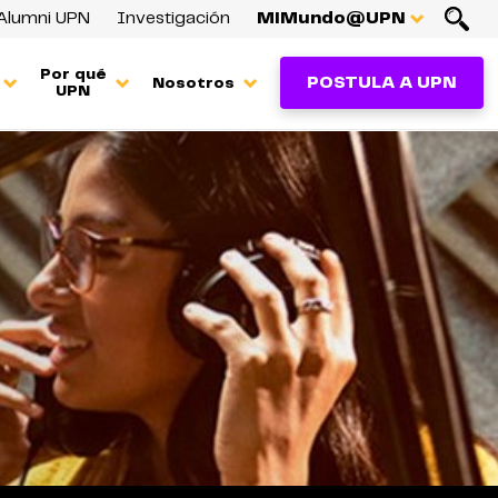
Alumni UPN
Investigación
MiMundo@UPN
Por qué
POSTULA A UPN
Nosotros
UPN