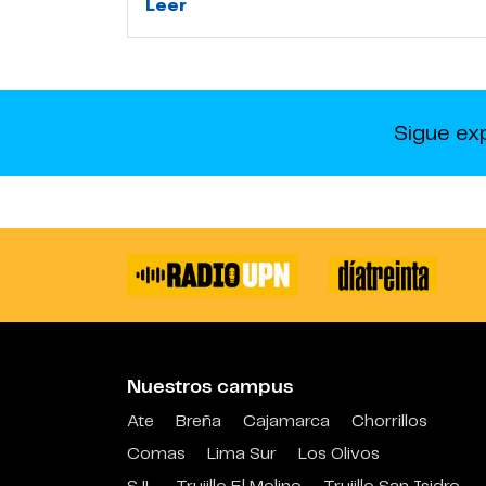
Leer
Sigue ex
Nuestros campus
Ate
Breña
Cajamarca
Chorrillos
Comas
Lima Sur
Los Olivos