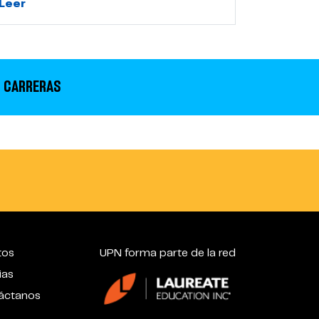
Leer
 CARRERAS
tos
UPN forma parte de la red
ias
áctanos