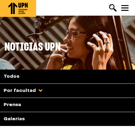
Pasar
al
contenido
principal
NOTICIAS UPN
Todos
Por facultad
Prensa
Galerías