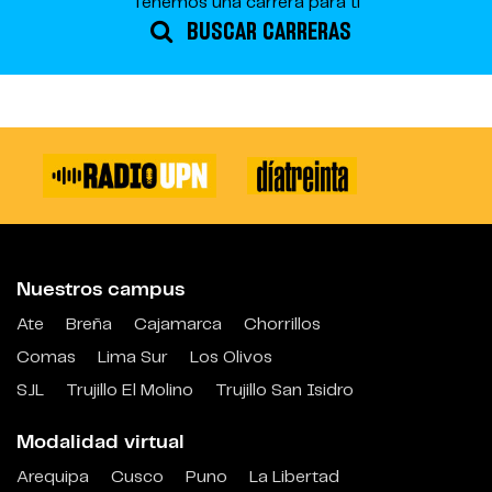
Tenemos una carrera para ti
BUSCAR CARRERAS
Nuestros campus
Ate
Breña
Cajamarca
Chorrillos
Comas
Lima Sur
Los Olivos
SJL
Trujillo El Molino
Trujillo San Isidro
Modalidad virtual
Arequipa
Cusco
Puno
La Libertad