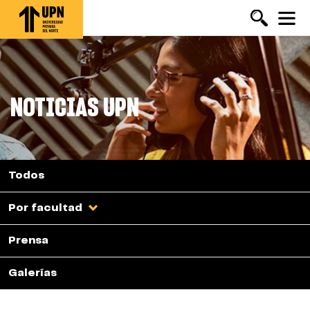
Pasar
al
contenido
principal
NOTICIAS UPN
Todos
Por facultad
Prensa
Galerías