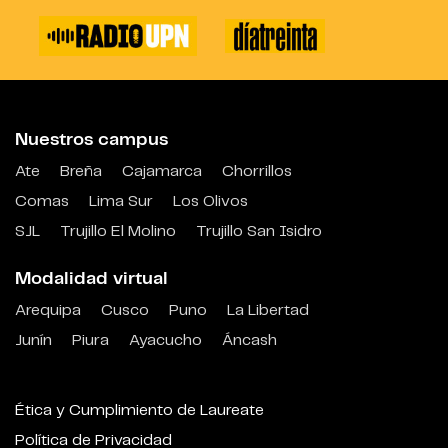
Nuestros campus
Ate
Breña
Cajamarca
Chorrillos
Comas
Lima Sur
Los Olivos
SJL
Trujillo El Molino
Trujillo San Isidro
Modalidad virtual
Arequipa
Cusco
Puno
La Libertad
Junín
Piura
Ayacucho
Áncash
Ética y Cumplimiento de Laureate
Política de Privacidad