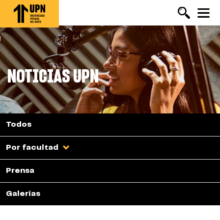
Pasar
al
contenido
principal
NOTICIAS UPN
Todos
Por facultad
Prensa
Galerías