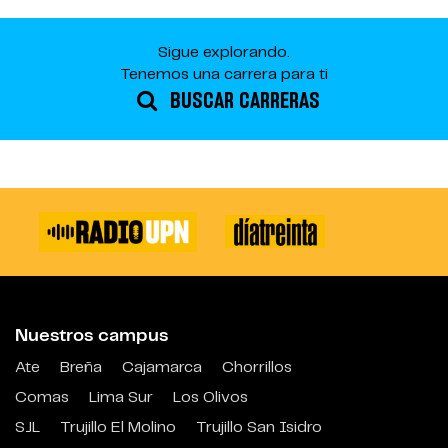
Sigue explorando.
Tenemos una carrera para ti
BUSCAR CARRERAS
Nuestros campus
Ate
Breña
Cajamarca
Chorrillos
Comas
Lima Sur
Los Olivos
SJL
Trujillo El Molino
Trujillo San Isidro