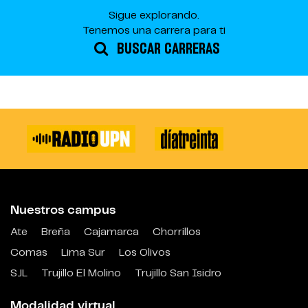
Sigue explorando.
Tenemos una carrera para ti
BUSCAR CARRERAS
Nuestros campus
Ate
Breña
Cajamarca
Chorrillos
Comas
Lima Sur
Los Olivos
SJL
Trujillo El Molino
Trujillo San Isidro
Modalidad virtual