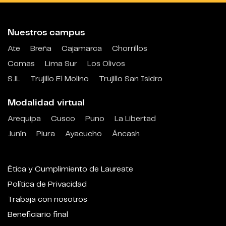
Nuestros campus
Ate
Breña
Cajamarca
Chorrillos
Comas
Lima Sur
Los Olivos
SJL
Trujillo El Molino
Trujillo San Isidro
Modalidad virtual
Arequipa
Cusco
Puno
La Libertad
Junín
Piura
Ayacucho
Áncash
Ética y Cumplimiento de Laureate
Política de Privacidad
Trabaja con nosotros
Beneficiario final