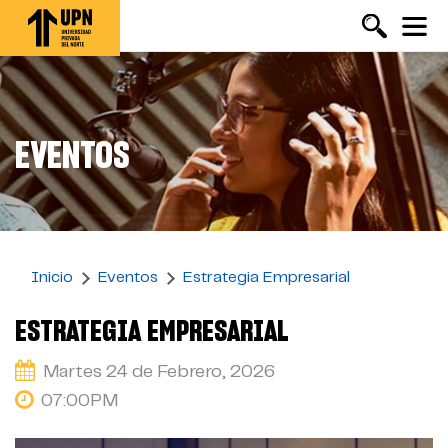
Pasar
al
contenido
principal
EVENTOS
Inicio
Eventos
Estrategia Empresarial
ESTRATEGIA EMPRESARIAL
Martes 24 de Febrero, 2026
07:00PM