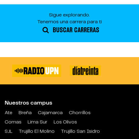
Sigue explorando.
Tenemos una carrera para ti
BUSCAR CARRERAS
Nuestros campus
Ate
Breña
Cajamarca
Chorrillos
Comas
Lima Sur
Los Olivos
SJL
Trujillo El Molino
Trujillo San Isidro